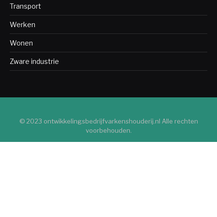
Transport
Werken
Wonen
Zware industrie
© 2023 ontwikkelingsbedrijfvarkenshouderij.nl Alle rechten
voorbehouden.
Algemeen
Bedrijven
Bio-industrie
Bouw
Chemische industrie
Consument
Defensie-industrie
Duurzaamheid
Industrie
Industrie diensten
Kledingindustrie
Lichte industrie
Machines
Metaalindustrie
Productie
Transport
Werken
Wonen
Zware industrie