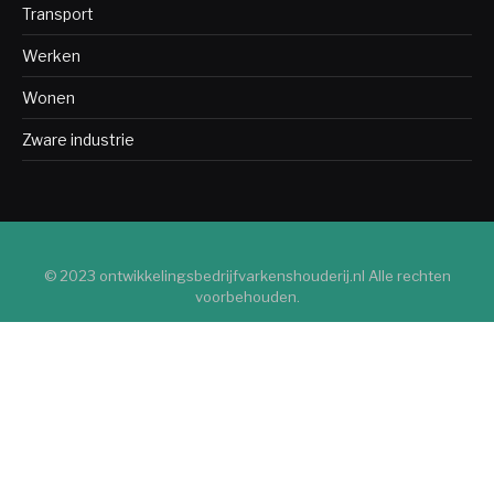
Transport
Werken
Wonen
Zware industrie
© 2023 ontwikkelingsbedrijfvarkenshouderij.nl Alle rechten
voorbehouden.
Algemeen
Bedrijven
Bio-industrie
Bouw
Chemische industrie
Consument
Defensie-industrie
Duurzaamheid
Industrie
Industrie diensten
Kledingindustrie
Lichte industrie
Machines
Metaalindustrie
Productie
Transport
Werken
Wonen
Zware industrie